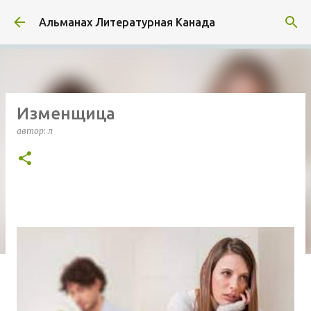
К основному контенту
Альманах Литературная Канада
Изменщица
автор:
л