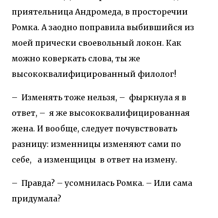
приятельница Андромеда, в просторечии
Ромка. А заодно поправила выбившийся из
моей прически своевольный локон. Как
можно коверкать слова, ты же
высококвалифицированный филолог!
–
Изменять тоже нельзя, –
фыркнула я в
ответ, –
я же высококвалифицированная
жена. И вообще, следует почувствовать
разницу: изменницы изменяют сами по
себе,
а изменщицы
в ответ на измену.
–
Правда? – усомнилась Ромка. – Или сама
придумала?