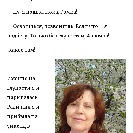
–
Ну, я пошла. Пока, Ромка!
–
Освоишься, позвонишь. Если что – я
подбегу. Только без глупостей, Аллочка!
Какое там!
Именно на
глупости я и
нарывалась.
Ради них я и
прибыла на
уикенд в