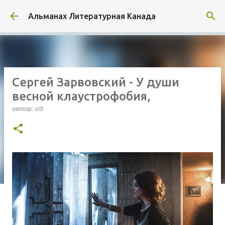
К основному контенту
Альманах Литературная Канада
Сергей Зарвовский - У души
весной клаустрофобия,
автор:
aib