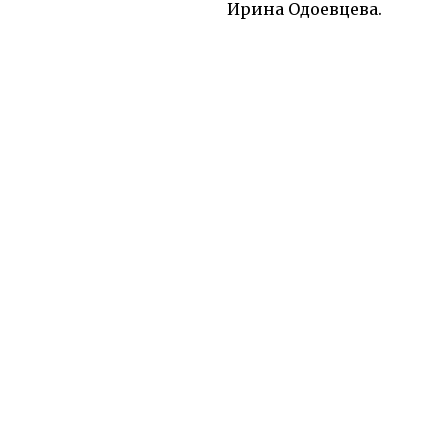
о чуде… .» Ирина Одоевцева.