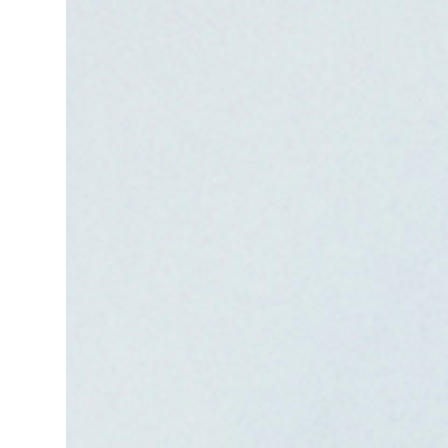
чтобы поднять её, и вдруг слышу визг
автомобильных тормозов, поднимаю
го...