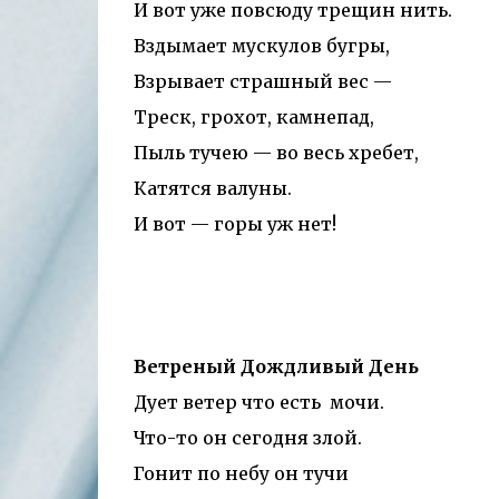
И вот уже повсюду трещин нить.
Вздымает мускулов бугры,
Взрывает страшный вес —
Треск, грохот, камнепад,
Пыль тучею — во весь хребет,
Катятся валуны.
И вот — горы уж нет!
Ветреный Дождливый День
Дует ветер что есть мочи.
Что-то он сегодня злой.
Гонит по небу он тучи