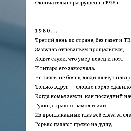
Окончательно разрушена в 1928 г.
1 9 8 0 . . .
Третий день по стране, без газет и ТВ
Зазвучав отпеваньем прощальным,
Ходят слухи, что умер певец и поэт
И гитара его замолчала.
Не таясь, не боясь, люди плачут навзр
Только вдруг — словно горло сдавило
Когда комья земли, как последний на
Гулко, страшно замолотили.
Из проплаканных глаз всё слеза за сл
Горько падают прямо на душу,