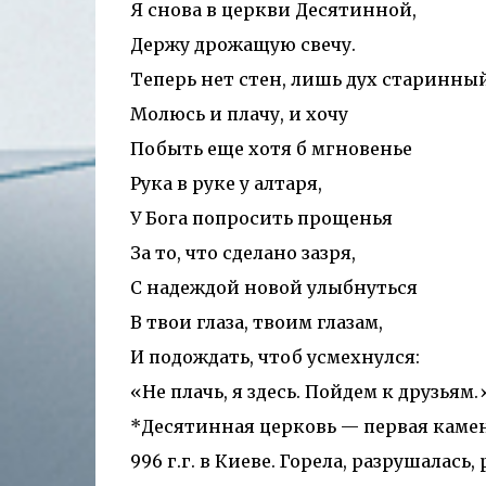
Я снова в церкви Десятинной,
Держу дрожащую свечу.
Теперь нет стен, лишь дух старинный
Молюсь и плачу, и хочу
Побыть еще хотя б мгновенье
Рука в руке у алтаря,
У Бога попросить прощенья
За то, что сделано зазря,
С надеждой новой улыбнуться
В твои глаза, твоим глазам,
И подождать, чтоб усмехнулся:
«Не плачь, я здесь. Пойдем к друзьям.
*Десятинная церковь — первая камен
996 г.г. в Киеве. Горела, разрушалась,