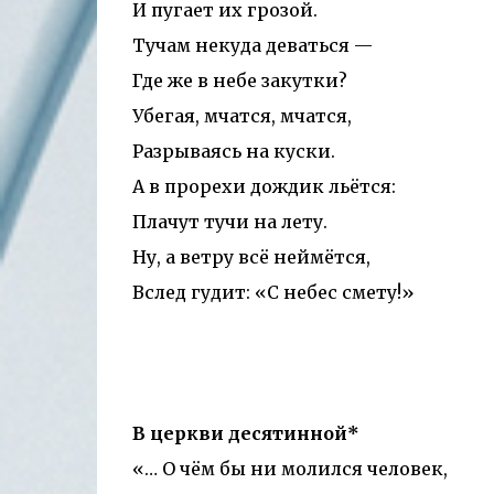
И пугает их грозой.
Тучам некуда деваться —
Где же в небе закутки?
Убегая, мчатся, мчатся,
Разрываясь на куски.
А в прорехи дождик льётся:
Плачут тучи на лету.
Ну, а ветру всё неймётся,
Вслед гудит: «С небес смету!»
В церкви десятинной*
«… О чём бы ни молился человек,