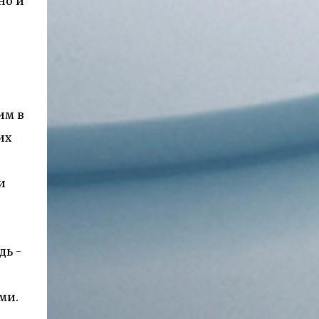
но и
им в
их
в
и
дь -
ми.