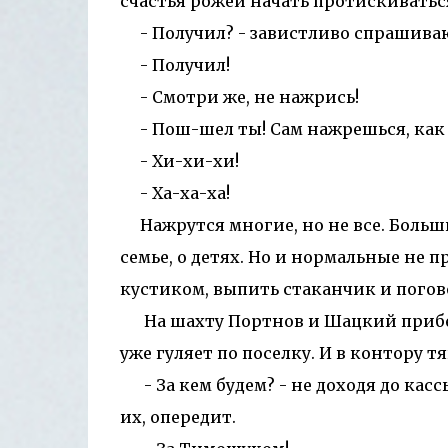
счастья рожей начать протискиваться
- Получил? - завистливо спрашиваю
- Получил!
- Смотри же, не нажрись!
- Пош-шел ты! Сам нажрешься, как 
- Хи-хи-хи!
- Ха-ха-ха!
Нажрутся многие, но не все. Больш
семье, о детях. Но и нормальные не п
кустиком, выпить стаканчик и пого
На шахту Портнов и Шацкий прибегаю
уже гуляет по поселку. И в контору т
- За кем будем? - не доходя до касс
их, опередит.