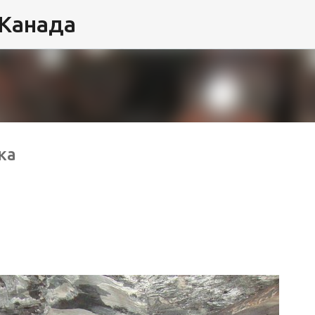
 Канада
К основному контенту
ка