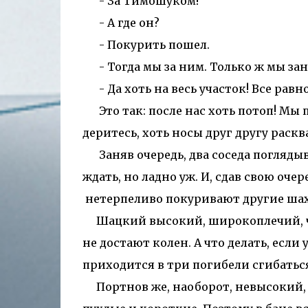
- За Тимошуком!
- А где он?
- Покурить пошел.
- Тогда мы за ним. Только ж мы зан
- Да хоть на весь участок! Все равно
Это так: после нас хоть потоп! Мы по
деритесь, хоть носы друг другу раскв
Заняв очередь, два соседа поглядыв
ждать, но ладно уж. И, сдав свою очер
нетерпеливо покуривают другие ша
Шацкий высокий, широкоплечий, чут
не достают колен. А что делать, если 
приходится в три погибели сгибатьс
Портнов же, наоборот, невысокий, п