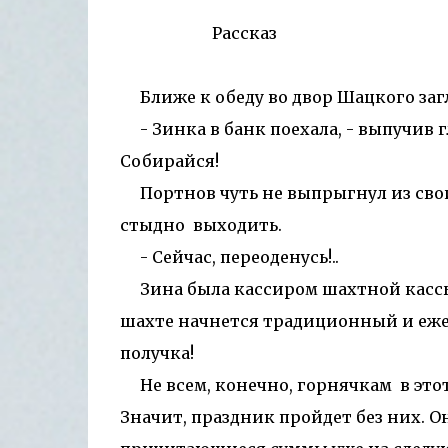
Рассказ
Ближе к обеду во двор Шацкого заг
- Зинка в банк поехала, - выпучив г
Собирайся!
Портнов чуть не выпрыгнул из свои
стыдно выходить.
- Сейчас, переоденусь!..
Зина была кассиром шахтной кассы, и
шахте начнется традиционный и еже
получка!
Не всем, конечно, горнячкам в этот 
Значит, праздник пройдет без них. Он