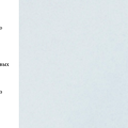
нить. Вздымает мускулов бугры,
чтобы поднять её, и вдруг слышу визг
Взрывает страшный вес — Треск,
автомобильных тормозов, поднимаю
грохот, камнепад, Пыль тучею — во
го...
весь хребет, Катятся валуны. И вот —
ю
горы уж нет! Ветреный Дождливый
День Дует ветер что есть мочи. Что-
то он сегодня злой. Гонит по небу он
тучи И пугает их грозой. Тучам некуда
деваться — Где же в небе закутки?
Убегая, мчатся, мчатся, Разрываясь на
овых
куски. А в прорехи дождик льётся:
Плачут тучи на лету. Ну, а ветру всё
неймётся, Вслед гудит: «С небес
смету!» В церкви десятинной* «… О чём
з
бы ни молился человек, Он непременно
молится о чуде… .» ...