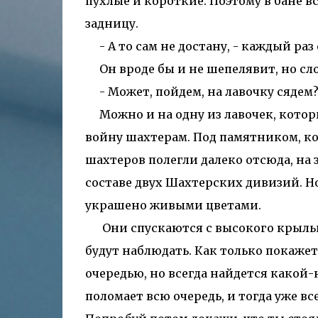
пухлые и короткие. Поэтому в бане вс
задницу.
- А то сам не достану, - каждый раз 
Он вроде бы и не шепелявит, но сло
- Может, пойдем, на лавочку сядем?
Можно и на одну из лавочек, которы
войну шахтерам. Под памятником, к
шахтеров полегли далеко отсюда, на
составе двух Шахтерских дивизий. Но
украшено живыми цветами.
Они спускаются с высокого крыльца
будут наблюдать. Как только покажетс
очередью, но всегда найдется какой-
поломает всю очередь, и тогда уже вс