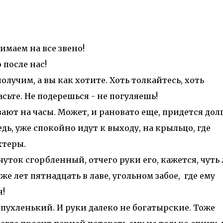
имаем на все звено!
 после нас!
лучим, а вы как хотите. Хоть толкайтесь, хоть
асьте. Не подерешься - не погуляешь!
ают на часы. Может, и рановато еще, придется дол
едь, уже спокойно идут к выходу, на крыльцо, где
хтеры.
ок сгорбленный, отчего руки его, кажется, чуть 
уже лет пятнадцать в лаве, угольном забое, где ему
я!
ухленький. И руки далеко не богатырские. Тоже