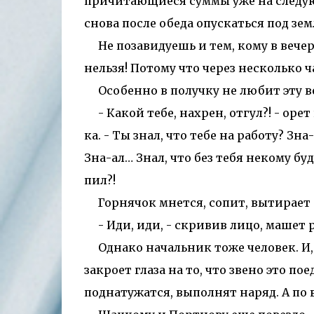
причитающиеся суммы уже на следующ
снова после обеда опускаться под зем
Не позавидуешь и тем, кому в вечер
нельзя! Потому что через несколько ч
Особенно в получку не любит эту в
- Какой тебе, нахрен, отгул?! - оре
ка. - Ты знал, что тебе на работу? Зн
Зна-ал… Знал, что без тебя некому б
пил?!
Горнячок мнется, сопит, вытирает с
- Иди, иди, - скривив лицо, машет р
Однако начальник тоже человек. И,
закроет глаза на то, что звено это по
поднатужатся, выполнят наряд. А по 