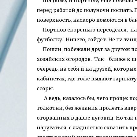
Шацкому и Портнову еще повезло - 
перед работой до полуночи поспать. П
поверхность, наскоро помоются в бане
Портнов скоренько переоделся, на
футболку. Ничего, сойдет. Не на танц
Пошли, побежали друг за другом по
хозяйских огородов. Так - ближе к ша
очередь, на себя и на друзей, которые
кабинетах, где тоже выдают зарплату, 
ссоры.
А ведь, казалось бы, чего проще: под
толкотни, без желания пролезть впер
оторванных в давке пуговиц. Но так 
наругаться, с жадностью схватить п