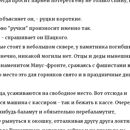
егда просит парней потереть ему не только спину, 
объясняет он, - руцки короткие.
во "ручки" произносит именно так.
 - спрашивает он Шацкого.
е стоят в небольшом сквере, у памятника погибш
онечно, никакой могилы нет. Отцы и деды нынешн
 знаменитом Миус-фронте, сражаясь с фашистами 
 место это для горняков свято и в праздничные дн
, усаживаются на свободное место. Вот отсюда и
я машина с кассиром - так и бежать к кассе. Очере
нибудь баламут и обязательно перебаламутит,
е рынуться к окошку, отталкивая другу друга локтя