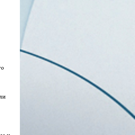
го
ли