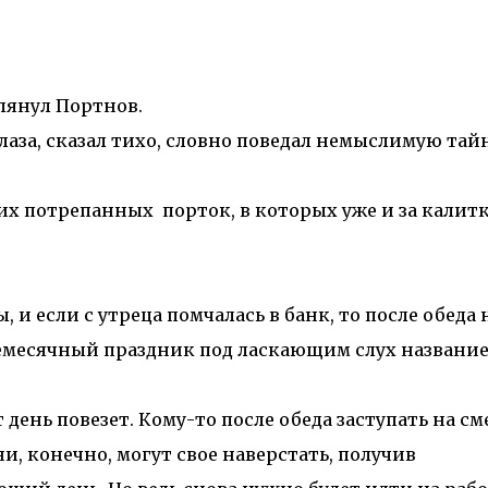
лянул Портнов.
лаза, сказал тихо, словно поведал немыслимую тайн
х потрепанных порток, в которых уже и за калит
 если с утреца помчалась в банк, то после обеда 
месячный праздник под ласкающим слух название
день повезет. Кому-то после обеда заступать на см
и, конечно, могут свое наверстать, получив