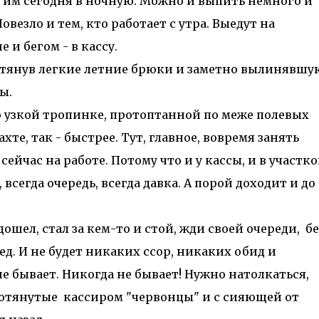
им сегодня в ночную. Можно и выпить немного и
овезло и тем, кто работает с утра. Выедут на
 и бегом - в кассу.
тянув легкие летние брюки и заметно вылинявшу
ы.
 узкой тропинке, протоптанной по меже полевых
хте, так - быстрее. Тут, главное, вовремя занять
 сейчас на работе. Потому что и у кассы, и в участк
всегда очередь, всегда давка. А порой доходит и до
ошел, стал за кем-то и стой, жди своей очереди, бе
ед. И не будет никаких ссор, никаких обид и
не бывает. Никогда не бывает! Нужно натолкаться,
ротянутые кассиром "червонцы" и с сияющей от