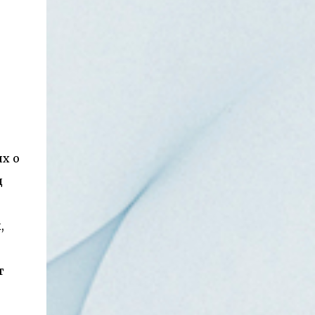
х о
д
,
т