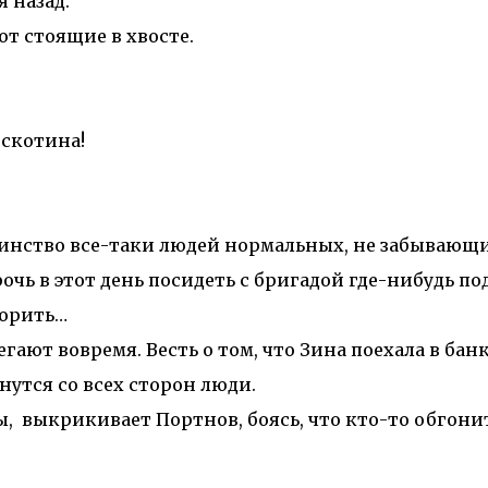
 назад.
т стоящие в хвосте.
скотина!
инство все-таки людей нормальных, не забывающи
рочь в этот день посидеть с бригадой где-нибудь по
ворить…
т вовремя. Весть о том, что Зина поехала в банк
янутся со всех сторон люди.
ы, выкрикивает Портнов, боясь, что кто-то обгони