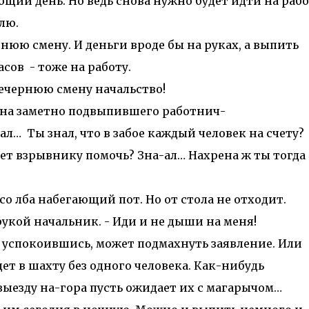
ий день. Но ведь снова нужно будет идти на рабо
лю.
нюю смену. И деньги вроде бы на руках, а выпить
асов - тоже на работу.
ечернюю смену начальство!
т на заметно подвыпившего работнич-
а-ал… Ты знал, что в забое каждый человек на счету?
удет взрывнику помочь? Зна-ал… Нахрена ж ты тогда
о лба набегающий пот. Но от стола не отходит.
укой начальник. - Иди и не дыши на меня!
 успокоившись, может подмахнуть заявление. Или
едет в шахту без одного человека. Как-нибудь
выезду на-гора пусть ожидает их с магарычом…