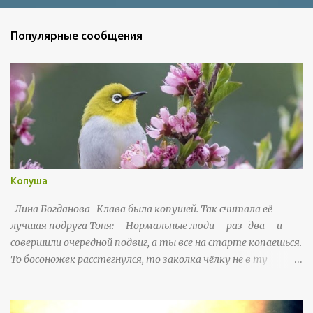
Популярные сообщения
Копуша
Лина Богданова Клава была копушей. Так считала её
лучшая подруга Тоня: – Нормальные люди – раз-два – и
совершили очередной подвиг, а ты все на старте копаешься.
То босоножек расстегнулся, то заколка чёлку не в ту
сторону пригнула. Так до старости в копушах просидишь –
ни тебе карьеры, ни личной жизни. Клава вздыхала: а что
тут скажешь, когда мудрая Тоня кругом права. И насчёт