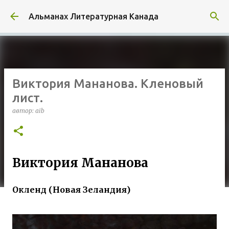
К основному контенту
Альманах Литературная Канада
Виктория Мананова. Кленовый
лист.
автор:
aib
Виктория Мананова
Окленд (Новая Зеландия)